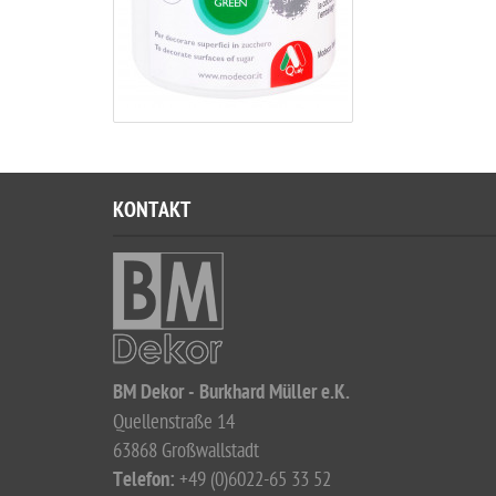
KONTAKT
BM Dekor - Burkhard Müller e.K.
Quellenstraße 14
63868 Großwallstadt
Telefon:
+49 (0)6022-65 33 52