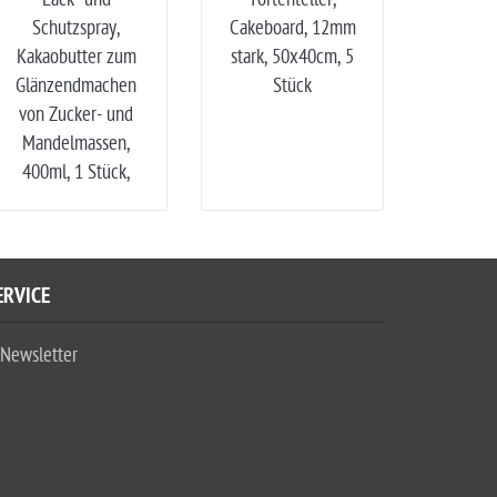
Schutzspray,
Cakeboard, 12mm
Cakebo
Kakaobutter zum
stark, 50x40cm, 5
stark,
Glänzendmachen
Stück
S
von Zucker- und
Mandelmassen,
400ml, 1 Stück,
ERVICE
Newsletter