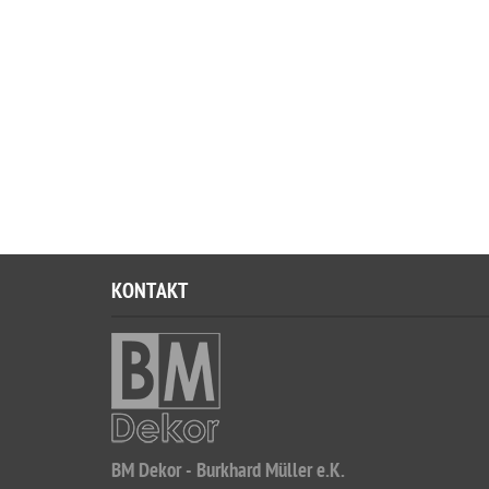
KONTAKT
BM Dekor - Burkhard Müller e.K.